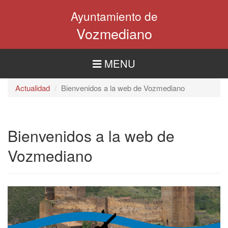
Pasar
Ayuntamiento de
al
contenido
Vozmediano
principal
MENU
Actualidad
Bienvenidos a la web de Vozmediano
Bienvenidos a la web de
Vozmediano