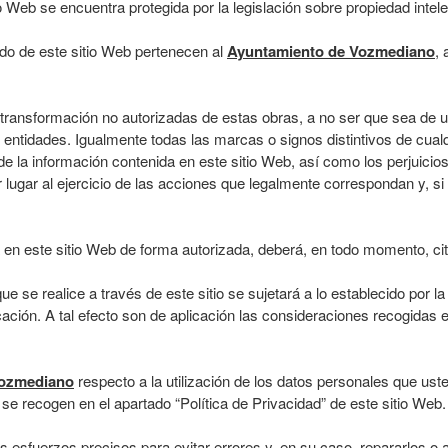
o Web se encuentra protegida por la legislación sobre propiedad intele
ido de este sitio Web pertenecen al
Ayuntamiento de Vozmediano
, 
 transformación no autorizadas de estas obras, a no ser que sea de u
 entidades. Igualmente todas las marcas o signos distintivos de cualq
da de la información contenida en este sitio Web, así como los perjuic
dar lugar al ejercicio de las acciones que legalmente correspondan y, 
a en este sitio Web de forma autorizada, deberá, en todo momento, cita
que se realice a través de este sitio se sujetará a lo establecido por
ción. A tal efecto son de aplicación las consideraciones recogidas e
Vozmediano
respecto a la utilización de los datos personales que usted
 se recogen en el apartado “Política de Privacidad” de este sitio Web.
s esfuerzos precisos para evitar errores y, en su caso, repararlos o a