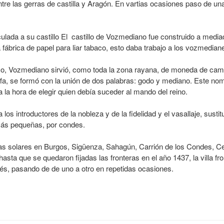
entre las gerras de castilla y Aragón. En vartias ocasiones paso de u
lada a su castillo El castillo de Vozmediano fue construido a mediad
 fábrica de papel para liar tabaco, esto daba trabajo a los vozmedian
yo, Vozmediano sirvió, como toda la zona rayana, de moneda de camb
, se formó con la unión de dos palabras: godo y mediano. Este nomb
a la hora de elegir quien debía suceder al mando del reino.
os introductores de la nobleza y de la fidelidad y el vasallaje, susti
ás pequeñas, por condes.
sas solares en Burgos, Sigüenza, Sahagún, Carrión de los Condes, 
 hasta que se quedaron fijadas las fronteras en el año 1437, la villa
onés, pasando de de uno a otro en repetidas ocasiones.