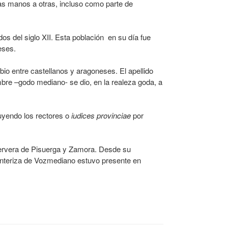
nas manos a otras, incluso como parte de
os del siglo XII. Esta población en su día fue
eses.
io entre castellanos y aragoneses. El apellido
re –godo mediano- se dio, en la realeza goda, a
tuyendo los rectores o
iudices provinciae
por
Cervera de Pisuerga y Zamora. Desde su
 fronteriza de Vozmediano estuvo presente en