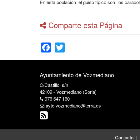
En esta población el guiso típico son los caraco
Comparte esta Página
Facebook
Twitter
Ayuntamiento de Vozmediano
C/Castillo, s/n
42109 - Vozmediano (Soria)
976 647 160
ayto.vozmediano@terra.es
Contacto