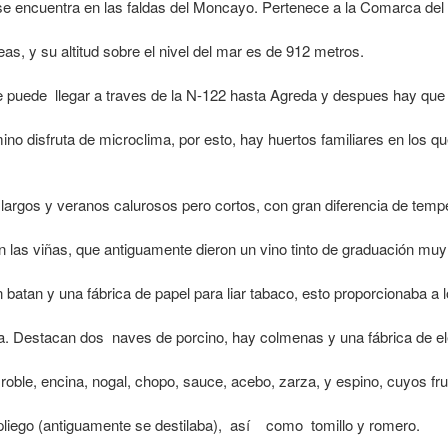
 se encuentra en las faldas del Moncayo. Pertenece a la Comarca de
s, y su altitud sobre el nivel del mar es de 912 metros.
se puede llegar a traves de la N-122 hasta Agreda y despues hay que 
no disfruta de microclima, por esto, hay huertos familiares en los qu
y largos y veranos calurosos pero cortos, con gran diferencia de tem
las viñas, que antiguamente dieron un vino tinto de graduación muy 
 batan y una fábrica de papel para liar tabaco, esto proporcionaba a
a. Destacan dos naves de porcino, hay colmenas y una fábrica de ele
roble, encina, nogal, chopo, sauce, acebo, zarza, y espino, cuyos frut
pliego (antiguamente se destilaba), así como tomillo y romero.