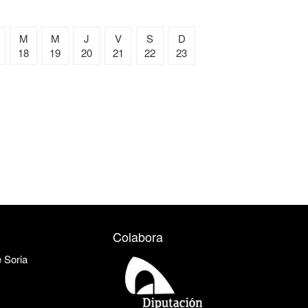
M
M
J
V
S
D
18
19
20
21
22
23
Colabora
e Soria