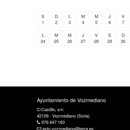
S
D
L
M
M
J
V
1
2
3
4
5
6
7
L
M
M
J
V
S
D
24
25
26
27
28
29
30
Ayuntamiento de Vozmediano
C/Castillo, s/n
42109 - Vozmediano (Soria)
976 647 160
ayto.vozmediano@terra.es