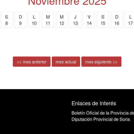
Noviembre 2025
S
D
L
M
M
J
V
S
D
L
8
9
10
11
12
13
14
15
16
17
<< mes anterior
mes actual
mes siguiente >>
Enlaces de Interés
Boletín Oficial de la Provincia d
Diputación Provincial de Soria