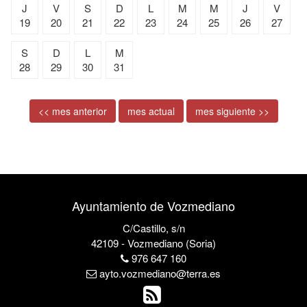
J
V
S
D
L
M
M
J
V
19
20
21
22
23
24
25
26
27
S
D
L
M
28
29
30
31
<< mes anterior
mes actual
mes siguiente >>
Ayuntamiento de Vozmediano
C/Castillo, s/n
42109 - Vozmediano (Soria)
976 647 160
ayto.vozmediano@terra.es