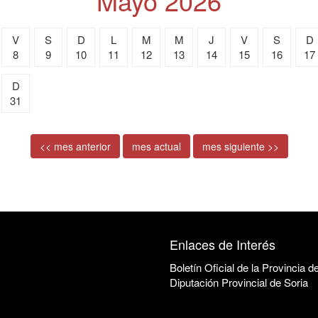
Mayo 2026
V
S
D
L
M
M
J
V
S
D
8
9
10
11
12
13
14
15
16
17
D
31
<< mes anterior
mes actual
mes siguiente >>
Enlaces de Interés
Boletín Oficial de la Provincia d
Diputación Provincial de Soria