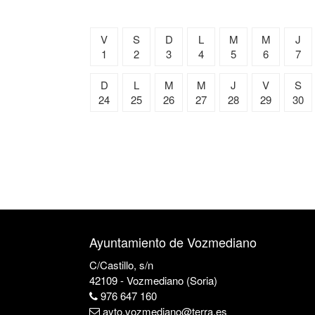
V
S
D
L
M
M
J
1
2
3
4
5
6
7
D
L
M
M
J
V
S
24
25
26
27
28
29
30
Ayuntamiento de Vozmediano
C/Castillo, s/n
42109 - Vozmediano (Soria)
976 647 160
ayto.vozmediano@terra.es