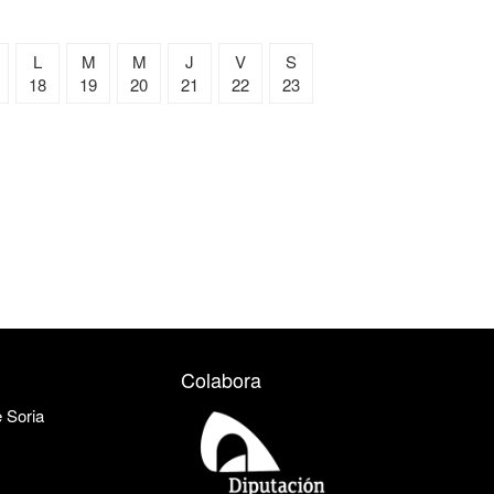
L
M
M
J
V
S
18
19
20
21
22
23
Colabora
e Soria